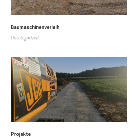
Baumaschinenverleih
Uncategorized
Projekte